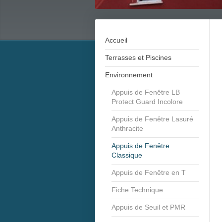
Accueil
Terrasses et Piscines
Environnement
Appuis de Fenêtre LB
Protect Guard Incolore
Appuis de Fenêtre Lasuré
Anthracite
Appuis de Fenêtre
Classique
Appuis de Fenêtre en T
Fiche Technique
Appuis de Seuil et PMR